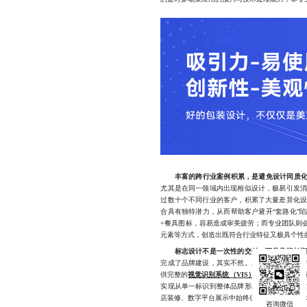
丰富的跨行业案例积累，是避免设计同质
尤其是在同一领域内出现相似设计，极易引发
过数十个不同行业的客户，积累了大量差异化
合具有独特潜力，从而帮助客户避开“套路化”
+餐具图标，容易造成审美疲劳；而专业团队则
元素等方式，创造出既符合行业特征又极具个性
标志设计不是一次性的交付，而是品牌长
完成了品牌建设，其实不然。真正的品牌资产
供完整的
视觉识别系统（VIS）指导
，包括标准
实现从单一标识到整体品牌形象的无缝衔接。
店装修、数字平台展示中始终保持一致形象，极