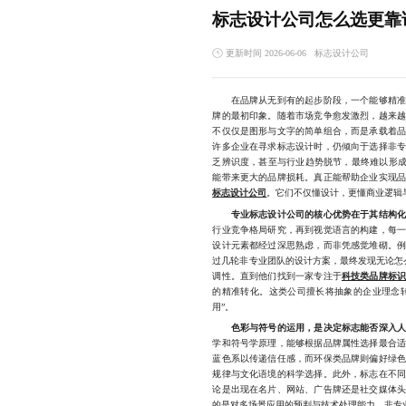
标志设计公司怎么选更靠
更新时间 2026-06-06
标志设计公司
在品牌从无到有的起步阶段，一个能够精准传
牌的最初印象。随着市场竞争愈发激烈，越来
不仅仅是图形与文字的简单组合，而是承载着
许多企业在寻求标志设计时，仍倾向于选择非
乏辨识度，甚至与行业趋势脱节，最终难以形成
能带来更大的品牌损耗。真正能帮助企业实现
标志设计公司
。它们不仅懂设计，更懂商业逻辑
专业标志设计公司的核心优势在于其结构
行业竞争格局研究，再到视觉语言的构建，每
设计元素都经过深思熟虑，而非凭感觉堆砌。
过几轮非专业团队的设计方案，最终发现无论怎么
调性。直到他们找到一家专注于
科技类品牌标
的精准转化。这类公司擅长将抽象的企业理念转
用”。
色彩与符号的运用，是决定标志能否深入
学和符号学原理，能够根据品牌属性选择最合
蓝色系以传递信任感，而环保类品牌则偏好绿
规律与文化语境的科学选择。此外，标志在不
论是出现在名片、网站、广告牌还是社交媒体
的是对多场景应用的预判与技术处理能力，非专