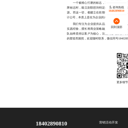
一个被精心打磨的标志，不仅能提升辨识度，
咨询热线
牌标志时，能立刻联想到特定的服务体验、价值
18402890810
源。而这一切，都建立在前期扎实的设计基础
计公司，本质上是在为企业的未来投资。
我们专注为企业提供从品牌定位到视觉落地的
回到顶部
实践经验，擅长将商业策略融入视觉表达，确
队始终坚持以客户为核心，注重沟通与反馈，
的塑造而困扰，欢迎随时联系，微信同号18402890
18402890810
营销活动开发