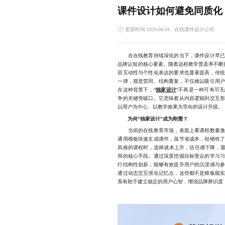
课件设计如何避免同质化
更新时间 2026-06-04
在线课件设计公司
在在线教育持续深化的当下，课件设计早已超
品牌认知的核心要素。随着远程教学普及率不断
容互动性与个性化表达的要求也显著提高，传
一律，视觉雷同、结构重复，不仅难以吸引用
在这种背景下，“
独家设计
”不再是一种可有可
争的关键突破口。它意味着从内容逻辑到交互
以用户为中心、以教学效果为导向的设计升级。
为何“独家设计”成为刚需？
当前的在线教育市场，表面上看课程数量激增
通用模板快速生成课件，虽节省成本，却牺牲
风格的课程时，选择成本上升，信任感下降，最
局的核心手段。通过深度挖掘目标受众的学习
行结构性创新，能够有效提升用户的沉浸感与
通过动态交互强化记忆点，这些都不是模板能
系有助于建立稳定的用户心智，增强品牌辨识度