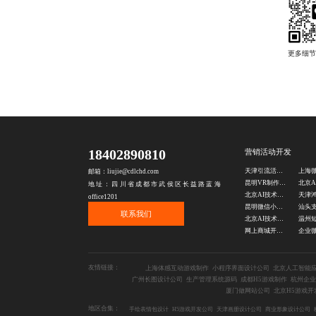
18402890810
营销活动开发
天津引流活动开发公司
邮箱：liujie@cdlchd.com
昆明VR制作公司
地址：四川省成都市武侯区长益路蓝海
北京AI技术公司
office1201
昆明微信小游戏开发公司
联系我们
北京AI技术定制公司
网上商城开发公司
友情链接：
上海体感互动游戏制作
小程序界面设计公司
北京人工智能
广州长图设计公司
生产管理系统源码
成都H5游戏制作
杭州企业
厦门做网站公司
北京H5游戏开
地区合集：
手绘表情包设计
H5游戏开发公司
天津画册设计公司
商业形象设计公司