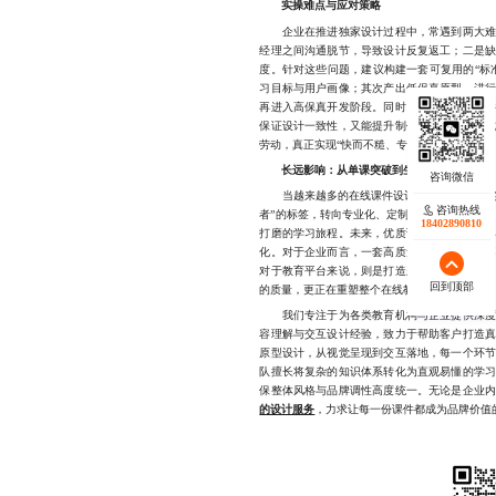
实操难点与应对策略
企业在推进独家设计过程中，常遇到两大难题
经理之间沟通脱节，导致设计反复返工；二是
度。针对这些问题，建议构建一套可复用的“标
习目标与用户画像；其次产出低保真原型，进
再进入高保真开发阶段。同时，建立模块化组
保证设计一致性，又能提升制作效率。这种方
劳动，真正实现“快而不糙、专而不乱”。
长远影响：从单课突破到生态演进
当越来越多的在线课件设计公司开始重视并实
咨询热线
者”的标签，转向专业化、定制化服务的新阶段
18402890810
打磨的学习旅程。未来，优质课件的价值将不
化。对于企业而言，一套高质量的独家课件，
对于教育平台来说，则是打造差异化内容资产
回到顶部
的质量，更正在重塑整个在线教育的内容生态。
我们专注于为各类教育机构与企业提供深度定
容理解与交互设计经验，致力于帮助客户打造
原型设计，从视觉呈现到交互落地，每一个环
队擅长将复杂的知识体系转化为直观易懂的学
保整体风格与品牌调性高度统一。无论是企业
的设计服务
，力求让每一份课件都成为品牌价值的延伸