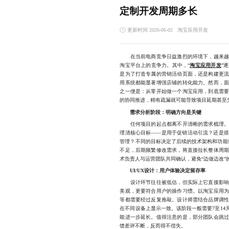
定制开发周期多长
更新时间 2026-06-02
淘宝应用开发
在当前电商竞争日益激烈的环境下，越来越多
淘宝平台上的竞争力。其中，“
淘宝应用开发
”
是为了打造专属的营销活动页面，还是构建更
用系统都能显著增强店铺的转化能力。然而，
之一便是：从零开始做一个淘宝应用，到底需
的协同推进，稍有疏漏就可能导致项目延期甚至
需求分析阶段：明确方向是关键
任何项目的起点都离不开清晰的需求梳理。在
理清核心目标——是用于促销活动引流？还是
管理？不同的目标决定了后续的技术架构和功能
不足，后期频繁修改需求，将直接拉长整体周
术负责人与运营团队共同确认，避免“边做边改”
UI/UX设计：用户体验决定留存率
设计环节往往被低估，但实际上它直接影响用
美观，更要符合用户的操作习惯。以淘宝应用
等都需要经过反复推敲。设计师需结合品牌调
在不同设备上显示一致。该阶段一般需要7至1
能进一步延长。值得注意的是，部分团队会跳
馈差评不断，反而得不偿失。