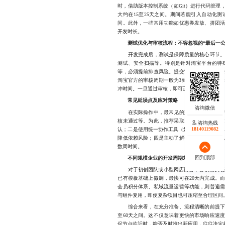
时，借助版本控制系统（如Git）进行代码管
大约在15至25天之间。期间若能引入自动化
间。此外，一些常用功能如优惠券发放、拼团
开发时长。
测试优化与审核流程：不容忽视的“最后一公
开发完成后，测试是保障质量的核心环节。不
测试、安全扫描等。特别是针对淘宝平台的特
等，必须提前排查风险。提交审核前，建议先
淘宝官方的审核周期一般为3到7个工作日，高
冲时间。一旦通过审核，即可正式上线发布。
常见延误点及应对策略
在实际操作中，最常见的延迟原因包括：需求
核未通过等。为此，推荐采取以下措施：一是
咨询热线
18140119082
认；二是使用统一协作工具（如飞书、钉钉、T
降低依赖风险；四是主动了解平台最新政策，
数周时间。
回到顶部
不同规模企业的开发周期差异
对于初创团队或小型网店而言，若仅需实现基
已有模板基础上微调，最快可在20天内完成。
会员积分体系、私域流量运营等功能，则普遍需
与组件复用，即便复杂项目也可压缩至合理区间
综合来看，在充分准备、流程清晰的前提下，
至60天之间。这不仅意味着更快的市场响应速
促节点临近时，能否及时推出新应用，往往决定