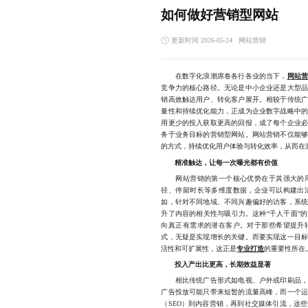
如何做好营销型网站
更新时间 2026-05-24
网站营销
在数字化浪潮席卷各行各业的当下，
网站
竞争力的核心路径。无论是中小企业还是大型
销高效触达用户、转化客户展开。相较于传统
量性和持续优化能力，正成为企业数字战略中
用更少的投入获取更高的回报，成了每个企业
务于业务目标的营销型网站。网站营销不仅能
的方式，持续优化用户体验与转化效率，从而在
精准触达，让每一次曝光都有价值
网站营销的第一个核心优势在于其强大的用
径、停留时长等多维度数据，企业可以构建出
如，针对不同地域、不同兴趣偏好的访客，系
升了内容的相关性与吸引力。这种“千人千面”
向真正有需求的潜在客户。对于那些希望提升
式，无疑是实现增长的关键。而要实现这一目
活性和可扩展性，这正是
专业打造
的重要性所在
投入产出比更高，长期效益显著
相比传统广告形式如电视、户外或印刷品，网
广告投放可能只带来短暂的流量高峰，而一个
（SEO）到内容营销，再到社交媒体引流，这