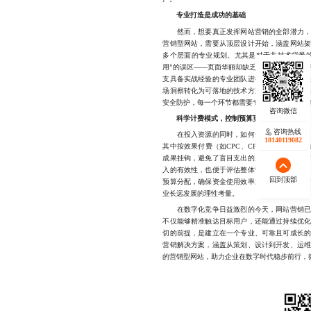
专业打造是成功的基础
然而，想要真正发挥网站营销的全部潜力，仅
营销型网站，需要从顶层设计开始，涵盖网站
多个层面的专业规划。尤其是对于非技术背景
用”的误区——页面华丽却缺乏转化引导，功能
支具备实战经验的专业团队进行系统化打造至
场洞察转化为可落地的技术方案，确保网站既
安全防护，每一个环节都需要专业把控，才能支
科学计费模式，控制预算更安心
咨询热线
在投入资源的同时，如何合理控制成本也是企
18140119082
其中按效果付费（如CPC、CPA）或分阶段
成果挂钩，避免了盲目支出的风险。例如，只
入的有效性，也便于评估整体营销成效。同时
回到顶部
预算分配，确保资金使用效率最大化。选择合
业长远发展的理性考量。
在数字化竞争日益激烈的今天，网站营销已成
不仅能够精准触达目标用户，还能通过持续优
切的前提，是建立在一个专业、可靠且可成长
营销解决方案，涵盖从策划、设计到开发、运
的营销型网站，助力企业在数字时代稳步前行，微信同号