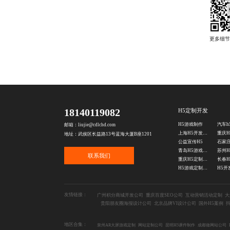
18140119082
H5定制开发
H5游戏制作
汽车h
邮箱：liujie@cdlchd.com
上海H5开发制作公司
重庆H
地址：武侯区长益路13号蓝海大厦B座1201
公益宣传H5
石家庄
青岛H5游戏开发
联系我们
重庆H5定制开发公司
长春H
H5游戏定制公司
友情链接：
广州积分商城开发公司
重庆百度SEO公司
互动营销活动定制
大
贵阳朋友圈海报设计公司
北京品牌VI设计公司
国外H5案例
地区合集：
泉州AR大屏游戏定制
网站定制公司
昆明H5课件制作
成都做网站公司