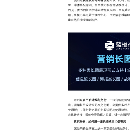
然后是
视觉设计与内容优化
环节。此时，
学、字体搭配原则、留白技巧和视觉动线设计，
的是，优秀的长图并非追求繁复装饰，而是通
如，将核心卖点置于视觉中心，次要信息以辅
建自然的视线流动路径。
最后是
多平台适配与交付
。一张合格的营
此，营销长图设计公司在交付时，会提供多种
专用版），并附带必要的文案说明与使用建议
击跳转链接、滑动查看隐藏内容等，进一步增强
真实案例：如何用一张长图撬动10倍曝光
某新消费品牌在上线一款功能性护肤品时，面