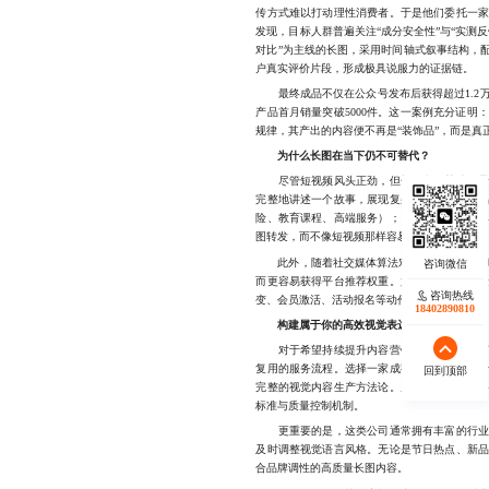
传方式难以打动理性消费者。于是他们委托一
发现，目标人群普遍关注“成分安全性”与“实测
对比”为主线的长图，采用时间轴式叙事结构，
户真实评价片段，形成极具说服力的证据链。
最终成品不仅在公众号发布后获得超过1.2
产品首月销量突破5000件。这一案例充分证
规律，其产出的内容便不再是“装饰品”，而是真
为什么长图在当下仍不可替代？
尽管短视频风头正劲，但长图文在某些场景中
完整地讲述一个故事，展现复杂的产品逻辑或
险、教育课程、高端服务）；另一方面，长图
图转发，而不像短视频那样容易被快速滑过。
此外，随着社交媒体算法对“完读率”和“停留
而更容易获得平台推荐权重。尤其是在私域流
咨询热线
变、会员激活、活动报名等动作的重要触点。
18402890810
构建属于你的高效视觉表达体系
对于希望持续提升内容营销效能的企业而言，
复用的服务流程。选择一家成熟的营销长图设
回到顶部
完整的视觉内容生产方法论。从需求分析、策
标准与质量控制机制。
更重要的是，这类公司通常拥有丰富的行业经
及时调整视觉语言风格。无论是节日热点、新
合品牌调性的高质量长图内容。