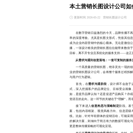
本土营销长图设计公司如
更新时间 2026-05-22
营销长图设计公司
在数字营销日益激烈的今天，品牌传播不再只
率的深度考验。尤其是长图文形式，凭借其信
成为企业内容营销中的核心载体。无论是微信
播，一张设计精良的营销长图往往能带来数倍
目标，离不开专业且系统化的服务支持——这正
从需求沟通到创意落地：一套可复制的服务
一个高质量的营销长图，绝非灵光一现的创作
业的营销长图设计公司，会将整个服务过程拆
与用户行为逻辑。
首先，在
需求沟通阶段
，设计师不会急于
式，深入挖掘客户的品牌定位、目标受众画像
如，是提升品牌认知？还是促进产品购买？亦
觉语言的走向。这一环节的关键在于“理解”，而非
接下来进入
创意构思与策略制定
阶段。基
案，包括内容框架、视觉风格方向、信息层级
线。比如，针对年轻群体的促销活动，可能采
的解决方案，则倾向于简洁有力的数据可视化
更是整体传播策略的可视化呈现。