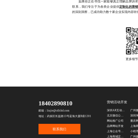
如果你正在寻找一家能够真正理解品牌诉求、
联系，我们专注于为各类企业提供
定制化的营
的深刻洞察，已成功助力数十家企业实现内容转化率的
18402890810
营销活动开发
深圳AR互动游戏制作
邮箱：liujie@cdlchd.com
北京微信公众号定制
地址：武侯区长益路13号蓝海大厦B座1201
网站推广公司
品牌网站开发
联系我们
上海公众号定制公司
上海商城定制公司